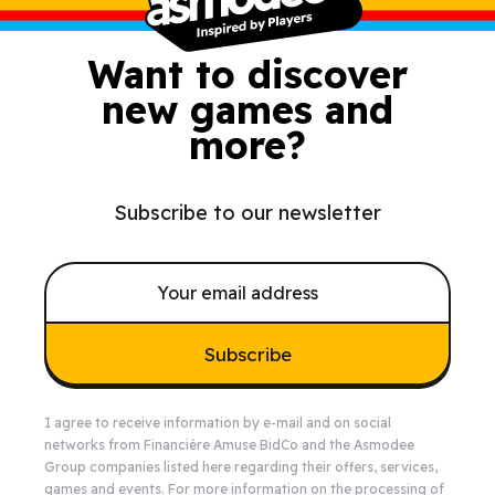
rząd Curacao, zapewniając, że działa w ustalonych ramach
prawnych i spełnia określone standardy uczciwości i
bezpieczeństwa.
Want to discover
Ogólnie rzecz biorąc, GGbet Casino stara się zapewnić
new games and
swoim graczom kompleksowe i przyjemne wrażenia z gry,
more?
oferując szeroką gamę gier, renomowanych dostawców
oprogramowania i bezpieczne środowisko gry.
Subscribe to our newsletter
Subscribe
I agree to receive information by e-mail and on social
networks from Financière Amuse BidCo and the Asmodee
Group companies listed
here
regarding their offers, services,
games and events. For more information on the processing of