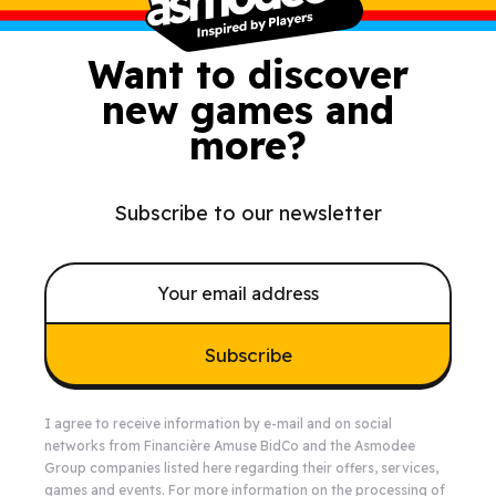
rząd Curacao, zapewniając, że działa w ustalonych ramach
prawnych i spełnia określone standardy uczciwości i
bezpieczeństwa.
Want to discover
Ogólnie rzecz biorąc, GGbet Casino stara się zapewnić
new games and
swoim graczom kompleksowe i przyjemne wrażenia z gry,
more?
oferując szeroką gamę gier, renomowanych dostawców
oprogramowania i bezpieczne środowisko gry.
Subscribe to our newsletter
Subscribe
I agree to receive information by e-mail and on social
networks from Financière Amuse BidCo and the Asmodee
Group companies listed
here
regarding their offers, services,
games and events. For more information on the processing of