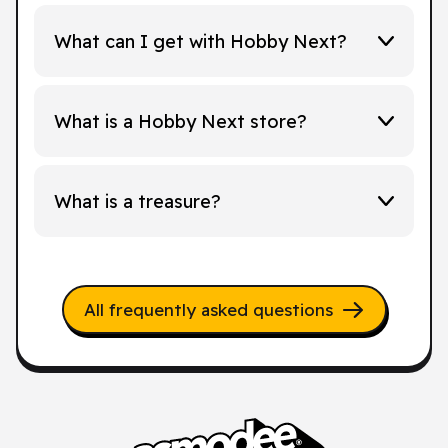
obejmują:
What can I get with Hobby Next?
Różnorodność gier:
GG Bet casino Polska
oferuje szeroką
gamę gier, dzięki czemu każdy gracz znajdzie coś dla
siebie, niezależnie od tego, czy lubi automaty, gry
stołowe, zakłady sportowe czy gry z krupierem na żywo.
What is a Hobby Next store?
Dostawcy oprogramowania: Kasyno GGbet współpracuje z
renomowanymi dostawcami oprogramowania,
gwarantując wysokiej jakości wrażenia z gry z uczciwymi i
What is a treasure?
zabawnymi grami. Obsługa wielu języków: Witryna
obsługuje wiele języków, dzięki czemu jest dostępna dla
graczy z różnych regionów. Kompatybilność z
urządzeniami: Kasyno GGbet jest dostępne za
pośrednictwem przeglądarek internetowych, dzięki
All frequently asked questions
czemu jest kompatybilne z większością urządzeń, w tym
komputerami stacjonarnymi, laptopami i najnowszymi
smartfonami. Ta elastyczność pozwala graczom cieszyć się
ulubionymi grami w podróży. Licencje i regulacje: Kasyno
GGbet jest w pełni licencjonowane i regulowane przez