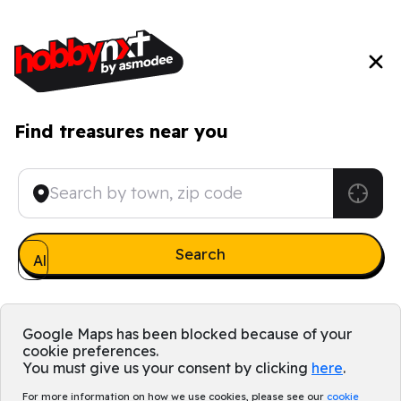
Find treasures near you
All games
Google Maps has been blocked because of your
cookie preferences.
You must give us your consent by clicking
here
.
For more information on how we use cookies, please see our
cookie